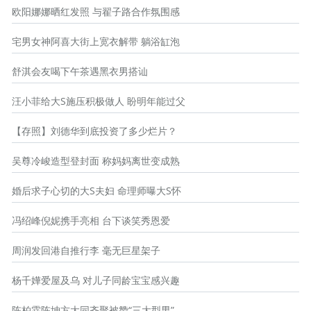
欧阳娜娜晒红发照 与翟子路合作氛围感
宅男女神阿喜大街上宽衣解带 躺浴缸泡
舒淇会友喝下午茶遇黑衣男搭讪
汪小菲给大S施压积极做人 盼明年能过父
【存照】刘德华到底投资了多少烂片？
吴尊冷峻造型登封面 称妈妈离世变成熟
婚后求子心切的大S夫妇 命理师曝大S怀
冯绍峰倪妮携手亮相 台下谈笑秀恩爱
周润发回港自推行李 毫无巨星架子
杨千嬅爱屋及乌 对儿子同龄宝宝感兴趣
陈柏霖陈坤方大同齐聚被赞“三大型男”