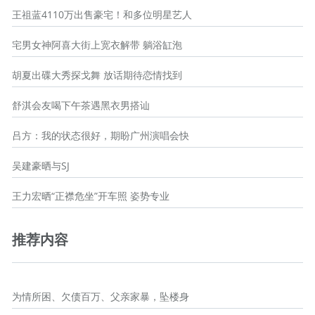
王祖蓝4110万出售豪宅！和多位明星艺人
宅男女神阿喜大街上宽衣解带 躺浴缸泡
胡夏出碟大秀探戈舞 放话期待恋情找到
舒淇会友喝下午茶遇黑衣男搭讪
吕方：我的状态很好，期盼广州演唱会快
吴建豪晒与SJ
王力宏晒“正襟危坐”开车照 姿势专业
推荐内容
为情所困、欠债百万、父亲家暴，坠楼身