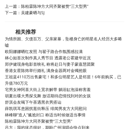
上一篇：
陈柏霖陈坤方大同齐聚被赞“三大型男”
下一篇：
吴建豪晒与SJ
相关推荐
为情所困、欠债百万、父亲家暴，坠楼身亡的明星名人经历大多唏
嘘
欧阳娜娜晒红发照 与翟子路合作氛围感拉满
林心如首次制作真人秀节目 透露老公霍建华近况
郑伊健现身电影首映礼 称将赴日与妻子蒙嘉慧团聚
香港女星陈炜举行婚礼 满身金器两对金镯抢眼
王祖蓝4110万出售豪宅！和多位明星艺人是邻居！6年前购买，已
升值780万元
宅男女神阿喜大街上宽衣解带 躺浴缸泡澡称害羞
胡夏出碟大秀探戈舞 放话期待恋情找到对的女孩
舒淇会友喝下午茶遇黑衣男搭讪
薛凯琪耳患困扰逛街释压 绯闻男友方大同慰问
林峰聊“造人”尴尬封口 称适当时候做适当事情
陈柏霖陈坤方大同齐聚被赞“三大型男”
吕方：我的状态很好，期盼广州演唱会快点到来