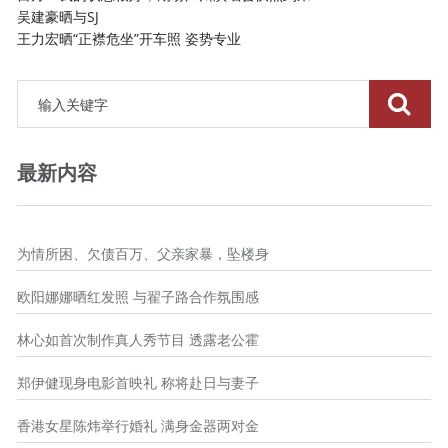
吴建豪晒与SJ
王力宏晒“正襟危坐”开车照 姿势专业
最新内容
为情所困、欠债百万、父亲家暴，坠楼身
欧阳娜娜晒红发照 与翟子路合作氛围感
林心如首次制作真人秀节目 透露老公霍
郑伊健现身电影首映礼 称将赴日与妻子
香港女星陈炜举行婚礼 满身金器两对金