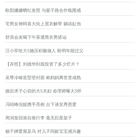
欧阳娜娜晒红发照 与翟子路合作氛围感
宅男女神阿喜大街上宽衣解带 躺浴缸泡
舒淇会友喝下午茶遇黑衣男搭讪
汪小菲给大S施压积极做人 盼明年能过父
【存照】刘德华到底投资了多少烂片？
吴尊冷峻造型登封面 称妈妈离世变成熟
婚后求子心切的大S夫妇 命理师曝大S怀
冯绍峰倪妮携手亮相 台下谈笑秀恩爱
周润发回港自推行李 毫无巨星架子
杨千嬅爱屋及乌 对儿子同龄宝宝感兴趣