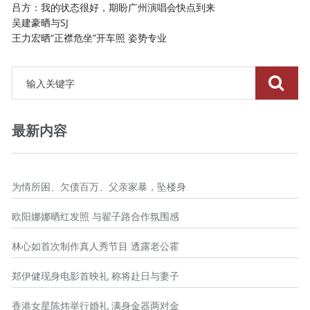
吕方：我的状态很好，期盼广州演唱会快点到来
吴建豪晒与SJ
王力宏晒“正襟危坐”开车照 姿势专业
最新内容
为情所困、欠债百万、父亲家暴，坠楼身
欧阳娜娜晒红发照 与翟子路合作氛围感
林心如首次制作真人秀节目 透露老公霍
郑伊健现身电影首映礼 称将赴日与妻子
香港女星陈炜举行婚礼 满身金器两对金