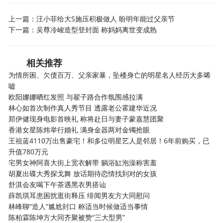
上一篇：
汪小菲给大S施压积极做人 盼明年能过父亲节
下一篇：
吴尊冷峻造型登封面 称妈妈离世变成熟
相关推荐
为情所困、欠债百万、父亲家暴，坠楼身亡的明星名人经历大多唏
嘘
欧阳娜娜晒红发照 与翟子路合作氛围感拉满
林心如首次制作真人秀节目 透露老公霍建华近况
郑伊健现身电影首映礼 称将赴日与妻子蒙嘉慧团聚
香港女星陈炜举行婚礼 满身金器两对金镯抢眼
王祖蓝4110万出售豪宅！和多位明星艺人是邻居！6年前购买，已
升值780万元
宅男女神阿喜大街上宽衣解带 躺浴缸泡澡称害羞
胡夏出碟大秀探戈舞 放话期待恋情找到对的女孩
舒淇会友喝下午茶遇黑衣男搭讪
薛凯琪耳患困扰逛街释压 绯闻男友方大同慰问
林峰聊“造人”尴尬封口 称适当时候做适当事情
陈柏霖陈坤方大同齐聚被赞“三大型男”