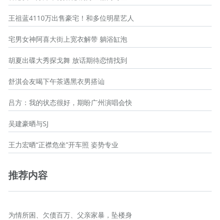
王祖蓝4110万出售豪宅！和多位明星艺人
宅男女神阿喜大街上宽衣解带 躺浴缸泡
胡夏出碟大秀探戈舞 放话期待恋情找到
舒淇会友喝下午茶遇黑衣男搭讪
吕方：我的状态很好，期盼广州演唱会快
吴建豪晒与SJ
王力宏晒“正襟危坐”开车照 姿势专业
推荐内容
为情所困、欠债百万、父亲家暴，坠楼身