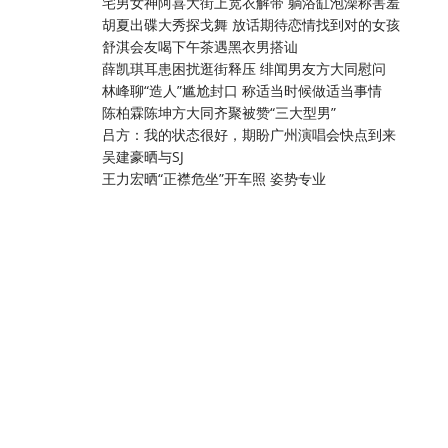
宅男女神阿喜大街上宽衣解带 躺浴缸泡澡称害羞
胡夏出碟大秀探戈舞 放话期待恋情找到对的女孩
舒淇会友喝下午茶遇黑衣男搭讪
薛凯琪耳患困扰逛街释压 绯闻男友方大同慰问
林峰聊“造人”尴尬封口 称适当时候做适当事情
陈柏霖陈坤方大同齐聚被赞“三大型男”
吕方：我的状态很好，期盼广州演唱会快点到来
吴建豪晒与SJ
王力宏晒“正襟危坐”开车照 姿势专业