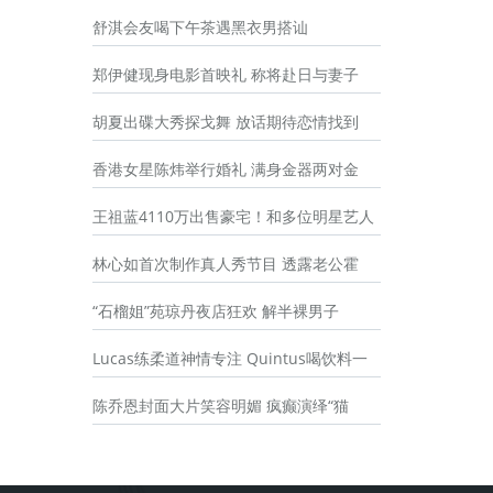
舒淇会友喝下午茶遇黑衣男搭讪
郑伊健现身电影首映礼 称将赴日与妻子
胡夏出碟大秀探戈舞 放话期待恋情找到
香港女星陈炜举行婚礼 满身金器两对金
王祖蓝4110万出售豪宅！和多位明星艺人
林心如首次制作真人秀节目 透露老公霍
“石榴姐”苑琼丹夜店狂欢 解半裸男子
Lucas练柔道神情专注 Quintus喝饮料一
陈乔恩封面大片笑容明媚 疯癫演绎“猫