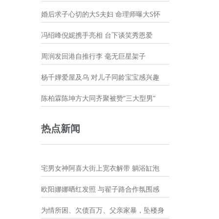
婚后求子心切的大S夫妇 命理师曝大S怀
冯绍峰倪妮携手亮相 台下谈笑秀恩爱
周润发回港自推行李 毫无巨星架子
杨千嬅爱屋及乌 对儿子同龄宝宝感兴趣
陈柏霖陈坤方大同齐聚被赞“三大型男”
热点新闻
宅男女神阿喜大街上宽衣解带 躺浴缸泡
欧阳娜娜晒红发照 与翟子路合作氛围感
为情所困、欠债百万、父亲家暴，坠楼身