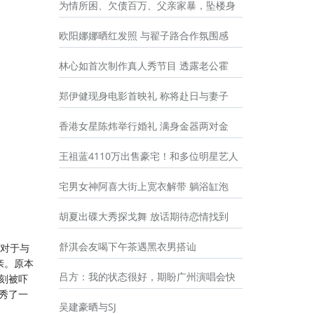
为情所困、欠债百万、父亲家暴，坠楼身
欧阳娜娜晒红发照 与翟子路合作氛围感
林心如首次制作真人秀节目 透露老公霍
郑伊健现身电影首映礼 称将赴日与妻子
香港女星陈炜举行婚礼 满身金器两对金
王祖蓝4110万出售豪宅！和多位明星艺人
宅男女神阿喜大街上宽衣解带 躺浴缸泡
胡夏出碟大秀探戈舞 放话期待恋情找到
舒淇会友喝下午茶遇黑衣男搭讪
对于与
亲。原本
吕方：我的状态很好，期盼广州演唱会快
刻被吓
秀了一
吴建豪晒与SJ