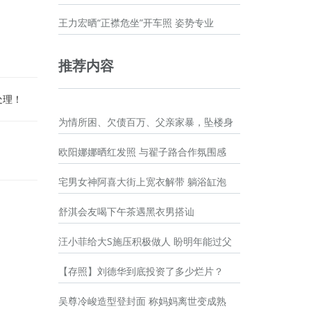
王力宏晒“正襟危坐”开车照 姿势专业
推荐内容
处理！
为情所困、欠债百万、父亲家暴，坠楼身
欧阳娜娜晒红发照 与翟子路合作氛围感
宅男女神阿喜大街上宽衣解带 躺浴缸泡
舒淇会友喝下午茶遇黑衣男搭讪
汪小菲给大S施压积极做人 盼明年能过父
【存照】刘德华到底投资了多少烂片？
吴尊冷峻造型登封面 称妈妈离世变成熟