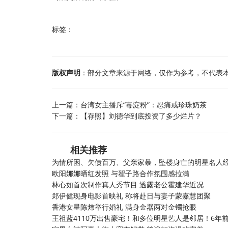
标签：
版权声明
：部分文章来源于网络，仅作为参考，不代表
上一篇：
台湾女主播斥“毒淀粉”：忍痛戒珍珠奶茶
下一篇：
【存照】刘德华到底投资了多少烂片？
相关推荐
为情所困、欠债百万、父亲家暴，坠楼身亡的明星名人
欧阳娜娜晒红发照 与翟子路合作氛围感拉满
林心如首次制作真人秀节目 透露老公霍建华近况
郑伊健现身电影首映礼 称将赴日与妻子蒙嘉慧团聚
香港女星陈炜举行婚礼 满身金器两对金镯抢眼
王祖蓝4110万出售豪宅！和多位明星艺人是邻居！6年前