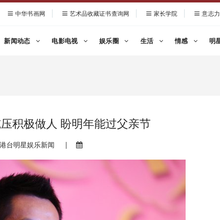
中华书画网
艺术品收藏证书查询网
家长学院
意志力
新闻动态
电影电视
娱乐圈
生活
情感
明
施压积极做人 盼明年能过父亲节
港台明星娱乐新闻
|