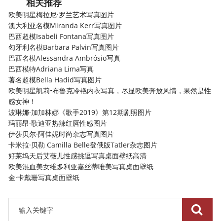
相关推荐
欧美明星梅拉尼·罗兰艺术写真图片
澳大利亚名模Miranda Kerr写真图片
巴西超模Isabeli Fontana写真图片
匈牙利名模Barbara Palvin写真图片
巴西名模Alessandra Ambrósio写真
巴西模特Adriana Lima写真
著名超模Bella Hadid写真图片
欧美明星凯莉•布鲁克冷艳内衣写真，尽显欧美奔放风情，果然是性
感女神！
波琳娜·加加林娜《歌手2019》第12期剧照图片
玛丽昂·歌迪亚热辣红唇性感图片
伊莎贝尔·阿佳妮时尚杂志写真图片
卡米拉·贝勒 Camilla Belle登俄版Tatler杂志图片
好莱坞天后艾薇儿性感挑逗写真桌面壁纸高清
欧美混血美女维多利亚嘉丝蒂唯美写真桌面壁纸
金·卡戴珊写真桌面壁纸