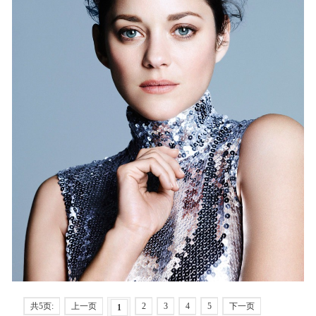
共5页:
上一页
2
3
4
5
下一页
1