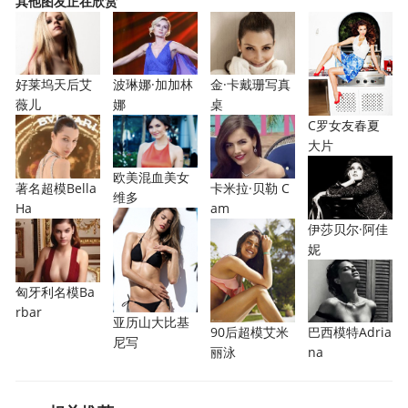
其他图友正在欣赏
好莱坞天后艾
波琳娜·加加林
金·卡戴珊写真
薇儿
娜
桌
C罗女友春夏
大片
欧美混血美女
著名超模Bella
卡米拉·贝勒 C
维多
Ha
am
伊莎贝尔·阿佳
妮
匈牙利名模Ba
rbar
亚历山大比基
90后超模艾米
巴西模特Adria
尼写
丽泳
na