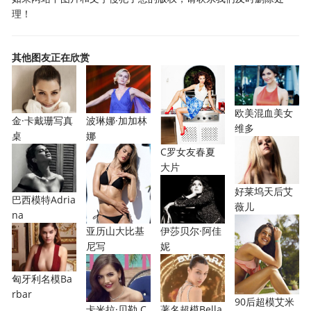
理！
其他图友正在欣赏
欧美混血美女
金·卡戴珊写真
波琳娜·加加林
维多
桌
娜
C罗女友春夏
大片
好莱坞天后艾
巴西模特Adria
薇儿
na
亚历山大比基
伊莎贝尔·阿佳
尼写
妮
匈牙利名模Ba
rbar
90后超模艾米
卡米拉·贝勒 C
著名超模Bella