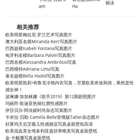
丽泳
am
Ha
相关推荐
欧美明星梅拉尼·罗兰艺术写真图片
澳大利亚名模Miranda Kerr写真图片
巴西超模Isabeli Fontana写真图片
匈牙利名模Barbara Palvin写真图片
巴西名模Alessandra Ambrósio写真
巴西模特Adriana Lima写真
著名超模Bella Hadid写真图片
欧美明星凯莉•布鲁克冷艳内衣写真，尽显欧美奔放风情，果然是性
感女神！
波琳娜·加加林娜《歌手2019》第12期剧照图片
玛丽昂·歌迪亚热辣红唇性感图片
伊莎贝尔·阿佳妮时尚杂志写真图片
卡米拉·贝勒 Camilla Belle登俄版Tatler杂志图片
好莱坞天后艾薇儿性感挑逗写真桌面壁纸高清
欧美混血美女维多利亚嘉丝蒂唯美写真桌面壁纸
金·卡戴珊写真桌面壁纸