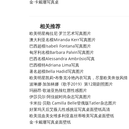
金·卡戴珊写真桌
相关推荐
欧美明星梅拉尼·罗兰艺术写真图片
澳大利亚名模Miranda Kerr写真图片
巴西超模Isabeli Fontana写真图片
匈牙利名模Barbara Palvin写真图片
巴西名模Alessandra Ambrósio写真
巴西模特Adriana Lima写真
著名超模Bella Hadid写真图片
欧美明星凯莉•布鲁克冷艳内衣写真，尽显欧美奔放风情
波琳娜·加加林娜《歌手2019》第12期剧照图片
玛丽昂·歌迪亚热辣红唇性感图片
伊莎贝尔·阿佳妮时尚杂志写真图片
卡米拉·贝勒 Camilla Belle登俄版Tatler杂志图片
好莱坞天后艾薇儿性感挑逗写真桌面壁纸高清
欧美混血美女维多利亚嘉丝蒂唯美写真桌面壁纸
金·卡戴珊写真桌面壁纸