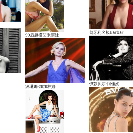
匈牙利名模Barbar
90后超模艾米丽泳
伊莎贝尔·阿佳妮
波琳娜·加加林娜