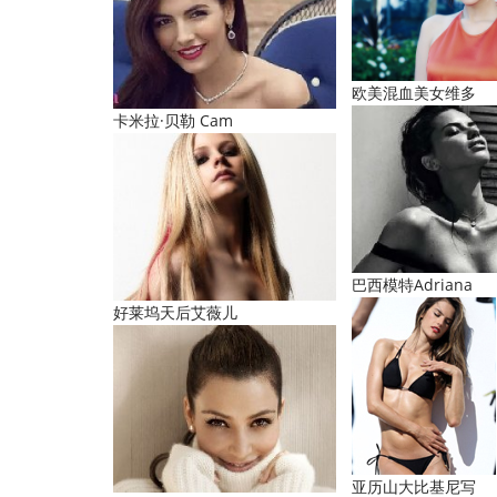
欧美混血美女维多
卡米拉·贝勒 Cam
巴西模特Adriana
好莱坞天后艾薇儿
亚历山大比基尼写