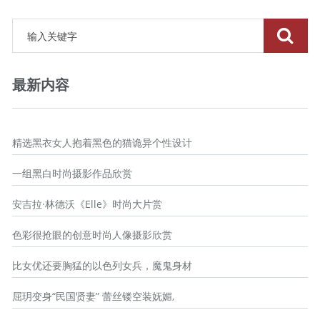
最新内容
精选黑衣女人抱着黑色的猫诡异个性设计
一组黑白时尚摄影作品欣赏
安吉拉·林德沃《Elle》时尚大片赏
色彩很抢眼的创意时尚人像摄影欣赏
比女优还要胸猛的以色列女兵，魔鬼身材
屈玥变身“民国贤妻” 蕾丝镂空装妩媚,