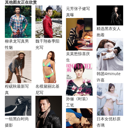
其他图友正在欣赏
元芳张子健写
真曝
精选黑衣女人
抱着
柳承龙写真男
魏千翔春季阳
性魅
光写
吴莫愁惊喜庆
生
韩团4minute
许嘉
程砚秋最新写
名模黛丽比基
真
尼写
孙俪《时装》
工笔
一组黑白时尚
日本女优杉原
摄影
杏璃