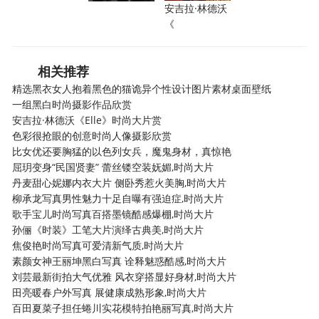
安吉拉·林德沃
《
相关推荐
精选黑衣女人抱着黑色的猫诡异个性设计图片素材桌面壁纸
一组黑白时尚摄影作品欣赏
安吉拉·林德沃《Elle》时尚大片赏
色彩很抢眼的创意时尚人像摄影欣赏
比女优还要胸猛的以色列女兵，魔鬼身材，真惊艳
屈玥变身“民国贤妻” 蕾丝镂空装妩媚,时尚大片
丹麦甜心妮娜内衣大片 侧卧秀惹火美胸,时尚大片
柳承龙写真男性魅力十足自曝有强迫症,时尚大片
歌手宝儿时尚写真百搭墨镜酷感爆棚,时尚大片
孙俪《时装》工笔大片演绎古典美,时尚大片
焦俊艳时尚写真可爱清新气质,时尚大片
素颜女神王丽坤黑白写真 诠释魅惑酷感,时尚大片
刘芸最新街拍大气优雅 风衣穿搭显好身材,时尚大片
田亮暖春户外写真 展健康成熟形象,时尚大片
百田夏菜子担任蜷川实花模特拍艳丽写真,时尚大片