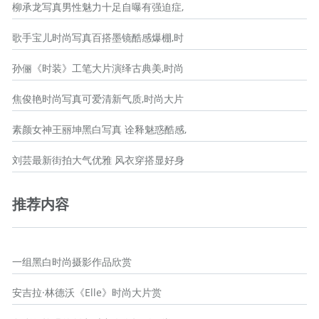
柳承龙写真男性魅力十足自曝有强迫症,
歌手宝儿时尚写真百搭墨镜酷感爆棚,时
孙俪《时装》工笔大片演绎古典美,时尚
焦俊艳时尚写真可爱清新气质,时尚大片
素颜女神王丽坤黑白写真 诠释魅惑酷感,
刘芸最新街拍大气优雅 风衣穿搭显好身
推荐内容
一组黑白时尚摄影作品欣赏
安吉拉·林德沃《Elle》时尚大片赏