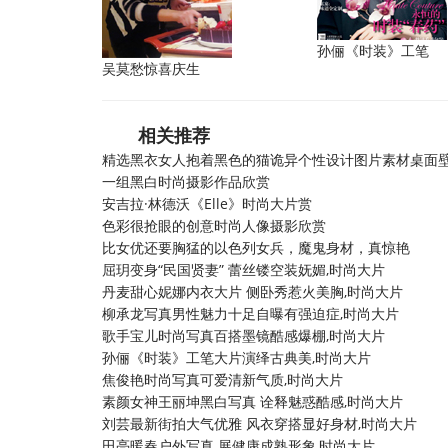
孙俪《时装》工笔
吴莫愁惊喜庆生
相关推荐
精选黑衣女人抱着黑色的猫诡异个性设计图片素材桌面
一组黑白时尚摄影作品欣赏
安吉拉·林德沃《Elle》时尚大片赏
色彩很抢眼的创意时尚人像摄影欣赏
比女优还要胸猛的以色列女兵，魔鬼身材，真惊艳
屈玥变身“民国贤妻” 蕾丝镂空装妩媚,时尚大片
丹麦甜心妮娜内衣大片 侧卧秀惹火美胸,时尚大片
柳承龙写真男性魅力十足自曝有强迫症,时尚大片
歌手宝儿时尚写真百搭墨镜酷感爆棚,时尚大片
孙俪《时装》工笔大片演绎古典美,时尚大片
焦俊艳时尚写真可爱清新气质,时尚大片
素颜女神王丽坤黑白写真 诠释魅惑酷感,时尚大片
刘芸最新街拍大气优雅 风衣穿搭显好身材,时尚大片
田亮暖春户外写真 展健康成熟形象,时尚大片