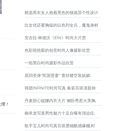
精选黑衣女人抱着黑色的猫诡异个性设计
比女优还要胸猛的以色列女兵，魔鬼身材
安吉拉·林德沃《Elle》时尚大片赏
色彩很抢眼的创意时尚人像摄影欣赏
一组黑白时尚摄影作品欣赏
屈玥变身“民国贤妻” 蕾丝镂空装妩媚,
韩团INFINITE时尚写真 春装百搭清新帅
丹麦甜心妮娜内衣大片 侧卧秀惹火美胸,
处理！
柳承龙写真男性魅力十足自曝有强迫症,
歌手宝儿时尚写真百搭墨镜酷感爆棚,时