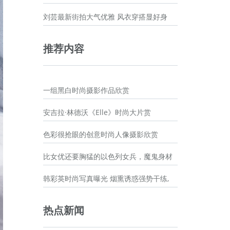
刘芸最新街拍大气优雅 风衣穿搭显好身
推荐内容
一组黑白时尚摄影作品欣赏
安吉拉·林德沃《Elle》时尚大片赏
色彩很抢眼的创意时尚人像摄影欣赏
比女优还要胸猛的以色列女兵，魔鬼身材
韩彩英时尚写真曝光 烟熏诱惑强势干练,
热点新闻