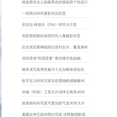
精选黑衣女人抱着黑色的猫诡异个性设计
一组黑白时尚摄影作品欣赏
安吉拉·林德沃《Elle》时尚大片赏
色彩很抢眼的创意时尚人像摄影欣赏
比女优还要胸猛的以色列女兵，魔鬼身材
屈玥变身“民国贤妻” 蕾丝镂空装妩媚,
柳承龙写真男性魅力十足自曝有强迫症,
歌手宝儿时尚写真百搭墨镜酷感爆棚,时
孙俪《时装》工笔大片演绎古典美,时尚
焦俊艳时尚写真可爱清新气质,时尚大片
素颜女神王丽坤黑白写真 诠释魅惑酷感,