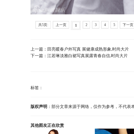
共5页:
上一页
2
3
4
5
下一页
1
上一篇：
田亮暖春户外写真 展健康成熟形象,时尚大片
下一篇：
江若琳淡雅白裙写真展露青春自信,时尚大片
标签：
版权声明
：部分文章来源于网络，仅作为参考，不代表
其他图友正在欣赏