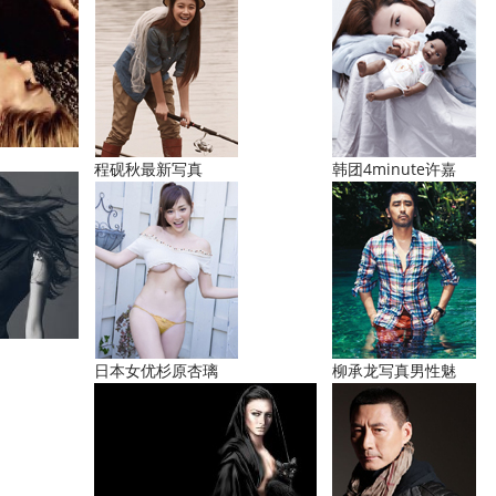
程砚秋最新写真
韩团4minute许嘉
日本女优杉原杏璃
柳承龙写真男性魅