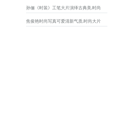
孙俪《时装》工笔大片演绎古典美,时尚
焦俊艳时尚写真可爱清新气质,时尚大片