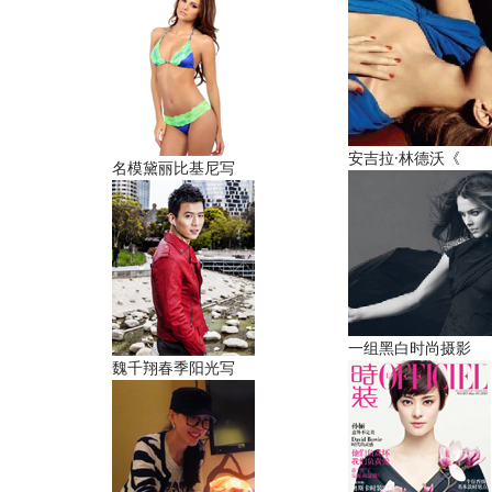
安吉拉·林德沃《
名模黛丽比基尼写
一组黑白时尚摄影
魏千翔春季阳光写