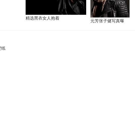
精选黑衣女人抱着
元芳张子健写真曝
壁纸