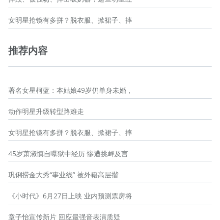
女明星抢镜有多拼？脱衣服、掀裙子、摔
推荐内容
著名女星柯蓝：本姑娘49岁仍单身未婚，
动作明星升级转型路难走
女明星抢镜有多拼？脱衣服、掀裙子、摔
45岁萧淑慎自曝狱中经历 惨遭挑衅及言
巩俐捞金大秀“事业线” 被外籍高层揩
《小时代》6月27日上映 业内预测票房将
章子怡宣传新片 回应最强音表演质疑