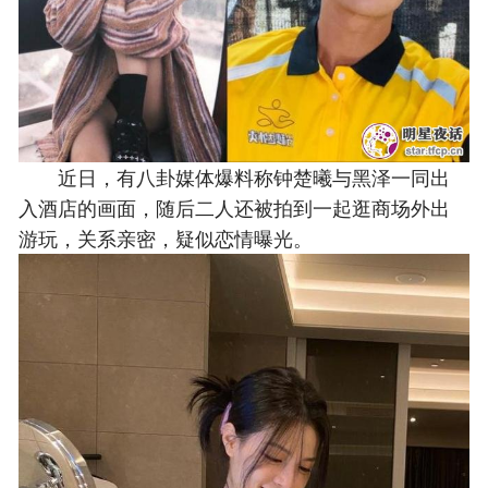
近日，有八卦媒体爆料称钟楚曦与黑泽一同出
入酒店的画面，随后二人还被拍到一起逛商场外出
游玩，关系亲密，疑似恋情曝光。