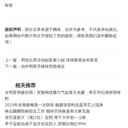
标签：
版权声明
：部分文章来源于网络，仅作为参考，不代表本站观点。
如果网站中图片和文字侵犯了您的版权，请联系我们及时删除处
理！
上一篇：
周也出席活动如富家小姐 珍珠眼尾妆有新意
下一篇：
动作明星升级转型路难走
相关推荐
女明星突破自我！穿旗袍优雅大气如复古名媛，奔五年纪身材很有
料
2023年央视春晚第一次联排 杨紫张若昀吴磊等艺人现身
林志颖晒照称想念工作 期待尽快恢复和大家见面
张艺谋新片《满江红》定档 将于大年初一上映
李子柒疑似成子柒文化实控人 持股比例占99%