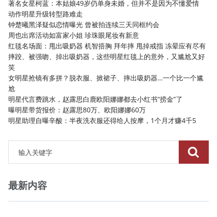
著名女星柯蓝：本姑娘49岁仍单身未婚，但并不是因为不懂爱情
动作明星升级转型路难走
钟楚曦黑泽疑似恋情曝光 曾被拍连续三天同框约会
周也出席活动如富家小姐 珍珠眼尾妆有新意
红毯名场面：甩出吸奶器 机智捂胸 拜年摔 甩掉戒指 冻晕应有尽有
摔跤、被强吻、掉出吸奶器，这些明星红毯上的意外，又尴尬又好
笑
女明星抢镜有多拼？脱衣服、掀裙子、摔出吸奶器…一个比一个尴
尬
明星代言费跳水，赵露思白鹿欧阳娜娜都去小红书“捞金”了
曝明星带货报价：赵露思80万、欧阳娜娜60万
明星助理自曝辛酸：半夜洗衣服还得给人按摩，1个月才赚4千5
最新内容