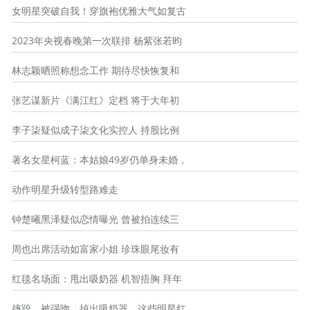
女明星突破自我！穿旗袍优雅大气如复古
2023年央视春晚第一次联排 杨紫张若昀
林志颖晒照称想念工作 期待尽快恢复和
张艺谋新片《满江红》定档 将于大年初
李子柒疑似成子柒文化实控人 持股比例
著名女星柯蓝：本姑娘49岁仍单身未婚，
动作明星升级转型路难走
钟楚曦黑泽疑似恋情曝光 曾被拍连续三
周也出席活动如富家小姐 珍珠眼尾妆有
红毯名场面：甩出吸奶器 机智捂胸 拜年
摔跤、被强吻、掉出吸奶器，这些明星红