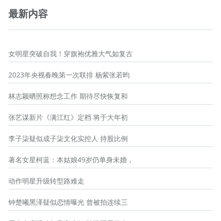
最新内容
女明星突破自我！穿旗袍优雅大气如复古
2023年央视春晚第一次联排 杨紫张若昀
林志颖晒照称想念工作 期待尽快恢复和
张艺谋新片《满江红》定档 将于大年初
李子柒疑似成子柒文化实控人 持股比例
著名女星柯蓝：本姑娘49岁仍单身未婚，
动作明星升级转型路难走
钟楚曦黑泽疑似恋情曝光 曾被拍连续三