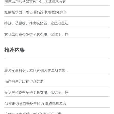
周也出席活动如富家小姐 珍珠眼尾妆有
红毯名场面：甩出吸奶器 机智捂胸 拜年
摔跤、被强吻、掉出吸奶器，这些明星红
女明星抢镜有多拼？脱衣服、掀裙子、摔
推荐内容
著名女星柯蓝：本姑娘49岁仍单身未婚，
动作明星升级转型路难走
女明星抢镜有多拼？脱衣服、掀裙子、摔
45岁萧淑慎自曝狱中经历 惨遭挑衅及言