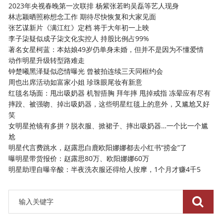
2023年央视春晚第一次联排 杨紫张若昀吴磊等艺人现身
林志颖晒照称想念工作 期待尽快恢复和大家见面
张艺谋新片《满江红》定档 将于大年初一上映
李子柒疑似成子柒文化实控人 持股比例占99%
著名女星柯蓝：本姑娘49岁仍单身未婚，但并不是因为不懂爱情
动作明星升级转型路难走
钟楚曦黑泽疑似恋情曝光 曾被拍连续三天同框约会
周也出席活动如富家小姐 珍珠眼尾妆有新意
红毯名场面：甩出吸奶器 机智捂胸 拜年摔 甩掉戒指 冻晕应有尽有
摔跤、被强吻、掉出吸奶器，这些明星红毯上的意外，又尴尬又好
笑
女明星抢镜有多拼？脱衣服、掀裙子、摔出吸奶器…一个比一个尴
尬
明星代言费跳水，赵露思白鹿欧阳娜娜都去小红书“捞金”了
曝明星带货报价：赵露思80万、欧阳娜娜60万
明星助理自曝辛酸：半夜洗衣服还得给人按摩，1个月才赚4千5