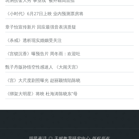
巩俐捞金大秀“事业线” 被外籍高层揩
《小时代》6月27日上映 业内预测票房将
章子怡宣传新片 回应最强音表演质疑
《杀戒》透析现实婚姻受关注
《宫锁沉香》曝预告片 周冬雨：欢迎吐
甄子丹版孙悟空性感迷人 《大闹天宫》
《宫》大尺度剧照曝光 赵丽颖情陷陈晓
《绑架大明星》将映 杜海涛陈晓东“母
明星夜话
◎
天赋教育研究中心
版权所有